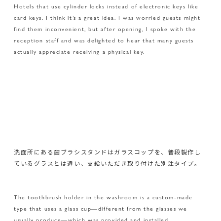
Hotels that use cylinder locks instead of electronic keys like
card keys. I think it’s a great idea. I was worried guests might
find them inconvenient, but after opening, I spoke with the
reception staff and was delighted to hear that many guests
actually appreciate receiving a physical key.
洗面所にある歯ブラシスタンドはガラスコップを、普段製作し
ているグラスとは違い、支給いただき取り付けた別注タイプ。
The toothbrush holder in the washroom is a custom-made
type that uses a glass cup—different from the glasses we
usually produce—which was provided and installed.