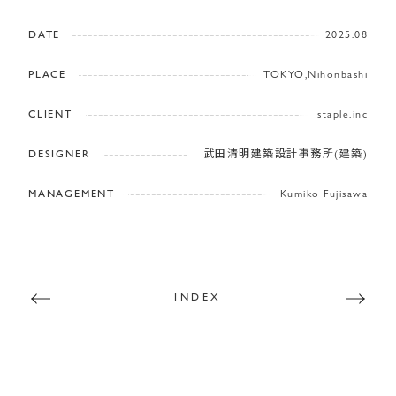
DATE
2025.08
PLACE
TOKYO,Nihonbashi
CLIENT
staple.inc
DESIGNER
武田清明建築設計事務所(建築)
MANAGEMENT
Kumiko Fujisawa
INDEX